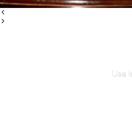
Usa l