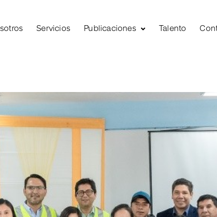
sotros
Servicios
Publicaciones
Talento
Con
CONSULTORÍA EMPRESARIAL
¡Conoce más de la empresa!