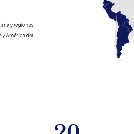
ima y regiones
e y América del
20