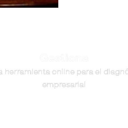
Gestiona
a herramienta online para el diagn
empresarial