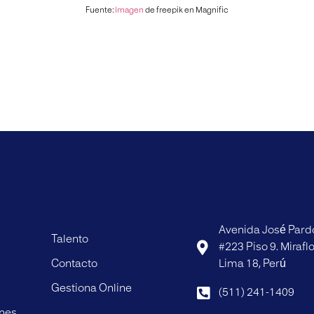
Fuente:
Imagen
de freepik en Magnific
Avenida José Pard
Talento
#223 Piso 9. Mirafl
Contacto
Lima 18, Perú
Gestiona Online
(511) 241-1409
ones