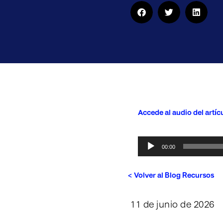
Accede al audio del artíc
Reproductor
00:00
de
audio
< Volver al Blog Recursos
11 de junio de 2026