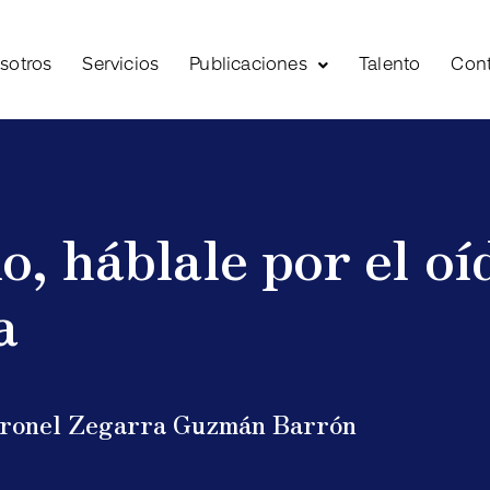
sotros
Servicios
Publicaciones
Talento
Con
o, háblale por el oí
a
oronel Zegarra Guzmán Barrón