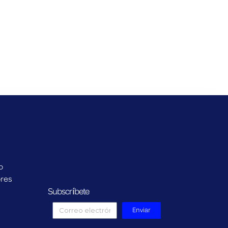
o
ores
Subscríbete
Enviar